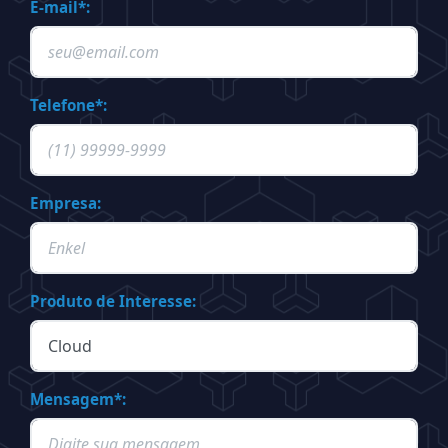
E-mail*:
Telefone*:
Empresa:
Produto de Interesse:
Mensagem*: